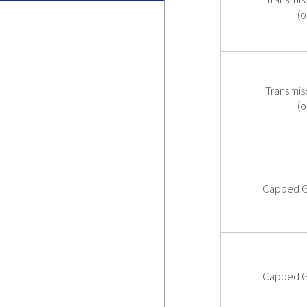
(o
Transmis
(o
Capped G
Capped G